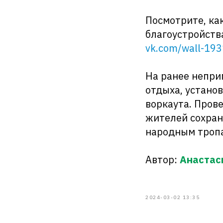
Посмотрите, ка
благоустройств
vk.com/wall-19
На ранее непри
отдыха, устано
воркаута. Пров
жителей сохра
народным троп
Автор:
Анастас
2024-03-02 13:35