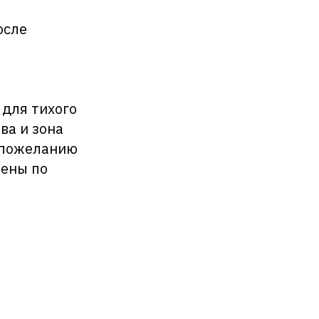
осле
 для тихого
ва и зона
о пожеланию
ены по