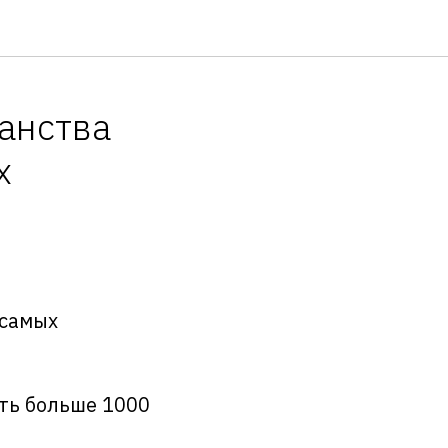
анства
х
 самых
ть больше 1000