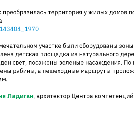
к преобразилась территория у жилых домов п
а
3143404_1970
мечательном участке были оборудованы зоны
влена детская площадка из натурального дере
еден свет, посажены зеленые насаждения. П
нены рябины, а пешеходные маршруты пролож
ам.
ия Ладиган
, архитектор Центра компетенций