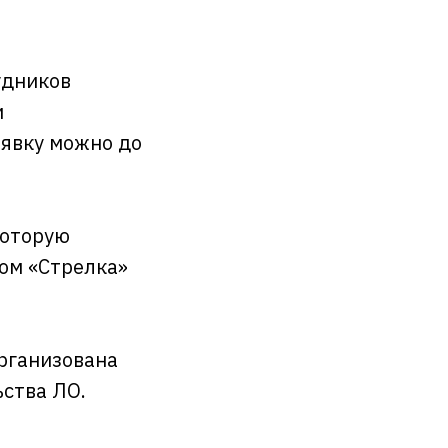
удников
и
аявку можно до
которую
ом «Стрелка»
рганизована
ства ЛО.