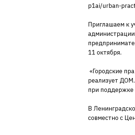
p1ai/urban-prac
Приглашаем к у
администрации 
предпринимател
11 октября.
«Городские пра
реализует
ДОМ
при поддержке 
В Ленинградско
совместно с Це