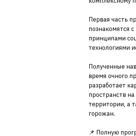
комплексному п
Первая часть пр
познакомятся с
принципами соц
технологиями и
Полученные нав
время очного п
разработает ка
пространств на
территории, а 
горожан.
📌 Полную прогр