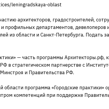
tices/leningradskaya-oblast
частию архитекторов, градостроителей, сотр
и профильных департаментов, девелоперов 
ей из области и Санкт-Петербурга. Подать з
ктики» — часть программы
А
рхитекторы.рф
, 
.РФ
в стратегическом партнерстве с Институт
Минстроя и Правительства РФ.
й области программа «Городские практики» о
нтром компетенций при поддержке Правитель