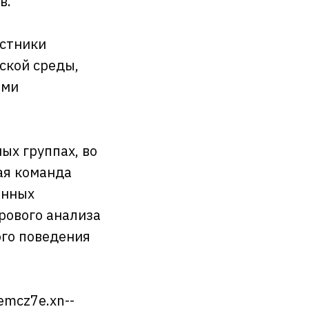
в.
астники
ской среды,
ыми
ых группах, во
ая команда
енных
рового анализа
ого поведения
emcz7e.xn--