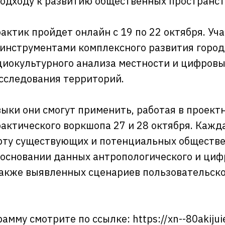
одходу к развитию общественных пространст
актик пройдет онлайн с 19 по 22 октября. Уч
 инструментами комплексного развития город
иокультурного анализа местности и цифров
сследования территорий.
ыки они смогут применить, работая в проектн
рактического воркшопа 27 и 28 октября. Кажд
рту существующих и потенциальных обществ
 основании данных антропологического и циф
также выявленных сценариев пользовательск
амму смотрите по ссылке: https://xn--80akijui