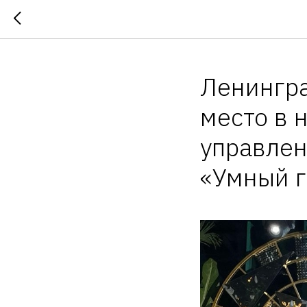
Ленингра
место в 
управлен
«Умный г