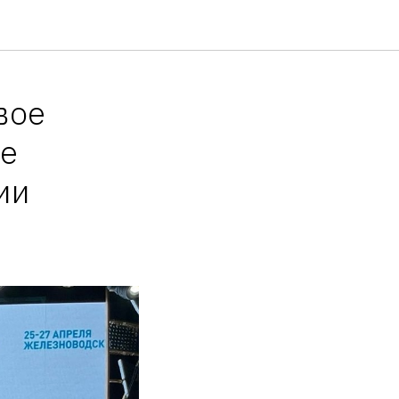
вое
ое
ии