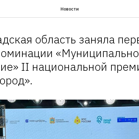
Новости
дская область заняла пер
номинации «Муниципальн
ие» II национальной прем
ород».